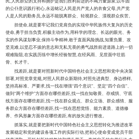
民,人民群众的支持和拥护是我们胜利前进的不竭力量源泉;以牢固
的公仆意识践行初心,永远铭记人民是共产党人的衣食父母,共产党
人是人民的勤务员,永远不能脱离群众、轻视群众、漠视群众疾苦。
担使命
,就是要牢记我们党肩负的实现中华民族伟大复兴的历史
使命,勇于担当负责,积极主动作为,用科学的理念、长远的眼光、务
实的作风谋划事业;保持斗争精神,敢于直面风险挑战,知重负重、攻
坚克难,以坚忍不拔的意志和无私无畏的勇气战胜前进道路上的一切
艰难险阻;在实践历练中增长经验智慧,在经风雨、见世面中壮筋
骨、长才干。
找差距
,就是要对照新时代中国特色社会主义思想和党中央决策
部署,对照党章党规,对照人民群众新期待,对照先进典型、身边榜样,
坚持高标准、严要求,找一找在增强“四个意识”、坚定“四个自信”、
做到“两个维护”方面存在哪些差距,找一找在知敬畏、存戒惧、守底
线方面存在哪些差距,找一找在群众观点、群众立场、群众感情、服
务群众方面存在哪些差距,找一找在思想觉悟、能力素质、道德修
养、作风形象方面存在哪些差距,有的放矢进行整改。
抓落实
,就是要把新时代中国特色社会主义思想转化为推进改革
发展稳定和党的建设各项工作的实际行动,把初心使命变成党员干部