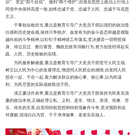
识”、坚定“四个自信”、做到“两个维护”,自觉在思想上政治上行动上
同党中央保持高度一致,始终忠诚于党、忠诚于人民、忠诚于马克思
主义。
干事创业敢担当
,重点是教育引导广大党员干部以强烈的政治责
任感和历史使命感,保持只争朝夕、奋发有为的奋斗姿态和越是艰险
越向前的斗争精神,以钉钉子精神抓工作落实,坚决摒弃一切明哲保
身、得过且过、敷衍塞责、懒政怠政等消极行为,努力创造经得起实
践、人民、历史检验的实绩。
为民服务解难题
,重点是教育引导广大党员干部坚守人民立场,
树立以人民为中心的发展理念,增进同人民群众的感情,自觉同人民
想在一起、干在一起,着力解决群众的操心事、烦心事,以为民谋
利、为民尽责的实际成效取信于民。
清正廉洁作表率
,重点是教育引导广大党员干部保持为民务实清
廉的政治本色,正确处理公私、义利、是非、情法、亲清、俭奢、苦
乐、得失的关系,自觉同特权思想和特权现象作斗争,坚决预防和反
对腐败,清清白白为官、干干净净做事、老老实实做人。