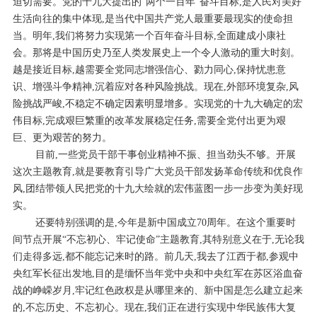
迫切需要。党的十九大提出的“两个一百年”奋斗目标,是人民对美好
生活向往的集中体现,是当代中国共产党人最重要最现实的使命担
当。明年,我们将努力实现第一个百年奋斗目标,全面建成小康社
会。那将是中国历史乃至人类发展史上一个令人激动的重大时刻。
越是接近目标,越需要全党同志增强信心、勠力同心,保持忧患意
识、增强斗争精神,沉着应对各种风险挑战。现在,外部环境复杂,风
险挑战严峻,不稳定不确定因素明显增多。实现党的十九大确定的宏
伟目标,完成艰巨繁重的改革发展稳定任务,需要全党付出更为艰
巨、更为艰苦的努力。
目前,一些党员干部干事创业精神不振、担当劲头不够。开展
这次主题教育,就是要教育引导广大党员干部发扬革命传统和优良作
风,团结带领人民把党的十九大绘就的宏伟蓝图一步一步变为美好现
实。
还要特别强调的是,今年是新中国成立70周年。在这个重要时
间节点开展“不忘初心、牢记使命”主题教育,其特别意义在于,无论我
们走得多远,都不能忘记来时的路。前几天,我去了江西于都,参观中
央红军长征出发地,目的是缅怀当年党中央和中央红军在苏区浴血奋
战的峥嵘岁月,牢记红色政权是从哪里来的、新中国是怎么建立起来
的,不忘历史、不忘初心。现在,我们正在进行实现中华民族伟大复