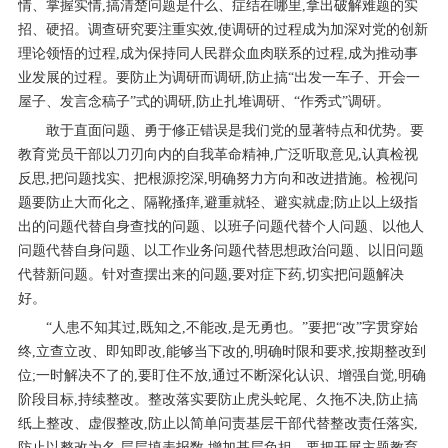
情、掌握实情,搞清楚问题是什么、症结在哪里,拿出破解难题的实
招、硬招。调查研究要注重实效,使调研的过程成为加深对党的创新
理论领悟的过程,成为保持同人民群众血肉联系的过程,成为推动事
业发展的过程。要防止为调研而调研,防止搞“出发一车子、开会一
屋子、发言念稿子”式的调研,防止扎堆调研、“作秀式”调研。
敢于直面问题、勇于修正错误是我们党的显著特点和优势。要
教育党员干部以刀刃向内的自我革命精神
,广泛听取意见,认真检视
反思,把问题找实、把根源挖深,明确努力方向和改进措施。检视问
题要防止大而化之、隔靴搔痒,避重就轻、避实就虚;防止以上级指
出的问题代替自身查找的问题、以班子问题代替个人问题、以他人
问题代替自身问题、以工作业务问题代替思想政治问题、以旧问题
代替新问题。针对查摆出来的问题,要对症下药,切实把问题解决
好。
“人患不知其过,既知之,不能改,是无勇也。”要把“改”字贯穿始
终,立查立改、即知即改,能够当下改的,明确时限和要求,按期整改到
位;一时解决不了的,要盯住不放,通过不断深化认识、增强自觉,明确
阶段目标,持续整改。整改落实要防止虎头蛇尾、久拖不决,防止搞
纸上整改、虚假整改,防止以简单问责基层干部代替整改责任落实,
防止以整改为名,层层填表报数,增加基层负担。要把开展主题教育